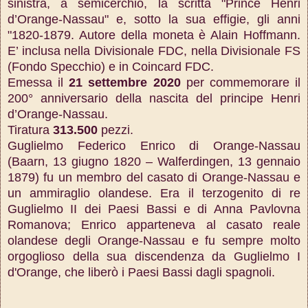
sinistra, a semicerchio, la scritta "Prince Henri
d’Orange-Nassau" e, sotto la sua effigie, gli anni
"1820-1879. Autore della moneta è Alain Hoffmann.
E’ inclusa nella Divisionale FDC, nella Divisionale FS
(Fondo Specchio) e in Coincard FDC.
Emessa il
21 settembre 2020
per commemorare il
200° anniversario della nascita del principe Henri
d’Orange-Nassau.
Tiratura
313.500
pezzi.
Guglielmo Federico Enrico di Orange-
Nassau
(Baarn, 13 giugno 1820 – Walferdingen, 13 gennaio
1879) fu un membro del casato di Orange-Nassau e
un ammiraglio olandese. Era il terzogenito di re
Guglielmo II dei Paesi Bassi e di Anna Pavlovna
Romanova; Enrico apparteneva al casato reale
olandese degli Orange-Nassau e fu sempre molto
orgoglioso della sua discendenza da Guglielmo I
d'Orange, che liberò i Paesi Bassi dagli spagnoli.