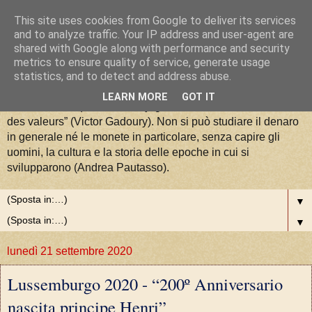
This site uses cookies from Google to deliver its services
La Moneta tra Arte, Storia e
and to analyze traffic. Your IP address and user-agent are
shared with Google along with performance and security
metrics to ensure quality of service, generate usage
Valori
statistics, and to detect and address abuse.
LEARN MORE
GOT IT
“La numismatique est la conjugaison de l'art, de l'histoire et
des valeurs” (Victor Gadoury). Non si può studiare il denaro
in generale né le monete in particolare, senza capire gli
uomini, la cultura e la storia delle epoche in cui si
svilupparono (Andrea Pautasso).
▼
▼
lunedì 21 settembre 2020
Lussemburgo 2020 - “200º Anniversario
nascita principe Henri”