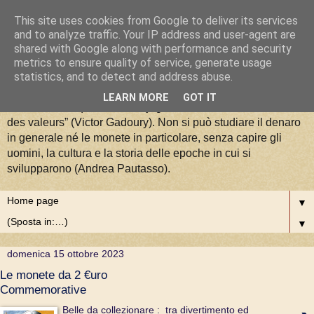
This site uses cookies from Google to deliver its services
La Moneta tra Arte, Storia e
and to analyze traffic. Your IP address and user-agent are
shared with Google along with performance and security
metrics to ensure quality of service, generate usage
Valori
statistics, and to detect and address abuse.
LEARN MORE
GOT IT
“La numismatique est la conjugaison de l'art, de l'histoire et
des valeurs” (Victor Gadoury). Non si può studiare il denaro
in generale né le monete in particolare, senza capire gli
uomini, la cultura e la storia delle epoche in cui si
svilupparono (Andrea Pautasso).
▼
▼
domenica 15 ottobre 2023
Le monete da 2 €uro
Commemorative
Belle da collezionare : tra divertimento ed