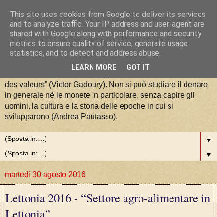
This site uses cookies from Google to deliver its services
La Moneta tra Arte, Storia e
and to analyze traffic. Your IP address and user-agent are
shared with Google along with performance and security
metrics to ensure quality of service, generate usage
Valori
statistics, and to detect and address abuse.
LEARN MORE
GOT IT
“La numismatique est la conjugaison de l'art, de l'histoire et
des valeurs” (Victor Gadoury). Non si può studiare il denaro
in generale né le monete in particolare, senza capire gli
uomini, la cultura e la storia delle epoche in cui si
svilupparono (Andrea Pautasso).
▼
▼
martedì 30 agosto 2016
Lettonia 2016 - “Settore agro-alimentare in
Lettonia”