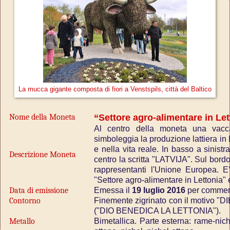
La mucca gigante composta di fiori a Venstspils, città del Baltico
Nome della Moneta
“Settore agro-alimentare in Let
Al centro della moneta una vacc
simboleggia la produzione lattiera in 
e nella vita reale. In basso a sinist
Descrizione Moneta
centro la scritta "LATVIJA". Sul bord
rappresentanti l'Unione Europea. E
"Settore agro-alimentare in Lettonia"
Data di emissione
Emessa il
19 luglio 2016
per commemo
Contorno
Finemente zigrinato con il motivo "DI
("DIO BENEDICA LA LETTONIA").
Metallo
Bimetallica. Parte esterna: rame-nichel