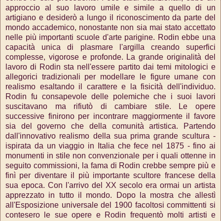
approccio al suo lavoro umile e simile a quello di un
artigiano e desiderò a lungo il riconoscimento da parte del
mondo accademico, nonostante non sia mai stato accettato
nelle più importanti scuole d'arte parigine. Rodin ebbe una
capacità unica di plasmare l'argilla creando superfici
complesse, vigorose e profonde. La grande originalità del
lavoro di Rodin sta nell'essere partito dai temi mitologici e
allegorici tradizionali per modellare le figure umane con
realismo esaltando il carattere e la fisicità dell'individuo.
Rodin fu consapevole delle polemiche che i suoi lavori
suscitavano ma rifiutò di cambiare stile. Le opere
successive finirono per incontrare maggiormente il favore
sia del governo che della comunità artistica. Partendo
dall'innovativo realismo della sua prima grande scultura -
ispirata da un viaggio in Italia che fece nel 1875 - fino ai
monumenti in stile non convenzionale per i quali ottenne in
seguito commissioni, la fama di Rodin crebbe sempre più e
finì per diventare il più importante scultore francese della
sua epoca. Con l'arrivo del XX secolo era ormai un artista
apprezzato in tutto il mondo. Dopo la mostra che allestì
all'Esposizione universale del 1900 facoltosi committenti si
contesero le sue opere e Rodin frequentò molti artisti e