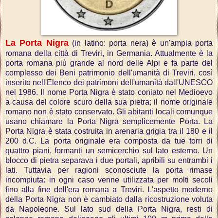
La Porta Nigra
(in latino: porta nera) è un'ampia porta
romana della città di Treviri, in Germania. Attualmente è la
porta romana più grande al nord delle Alpi e fa parte del
complesso dei Beni patrimonio dell'umanità di Treviri, così
inserito nell'Elenco dei patrimoni dell'umanità dall'UNESCO
nel 1986. Il nome Porta Nigra è stato coniato nel Medioevo
a causa del colore scuro della sua pietra; il nome originale
romano non è stato conservato. Gli abitanti locali comunque
usano chiamare la Porta Nigra semplicemente Porta. La
Porta Nigra è stata costruita in arenaria grigia tra il 180 e il
200 d.C. La porta originale era composta da tue torri di
quattro piani, formanti un semicerchio sul lato esterno. Un
blocco di pietra separava i due portali, apribili su entrambi i
lati. Tuttavia per ragioni sconosciute la porta rimase
incompiuta: in ogni caso venne utilizzata per molti secoli
fino alla fine dell'era romana a Treviri. L'aspetto moderno
della Porta Nigra non è cambiato dalla ricostruzione voluta
da Napoleone. Sul lato sud della Porta Nigra, resti di