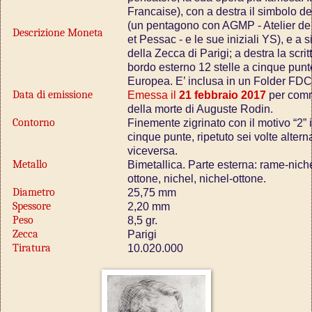
Francaise), con a destra il simbolo d
(un pentagono con AGMP - Atelier de
Descrizione Moneta
et Pessac - e le sue iniziali YS), e a 
della Zecca di Parigi; a destra la scr
bordo esterno 12 stelle a cinque punt
Europea. E’ inclusa in un Folder FDC
Data di emissione
Emessa il
21 febbraio 2017
per com
della morte di Auguste Rodin.
Contorno
Finemente zigrinato con il motivo “2” 
cinque punte, ripetuto sei volte alter
viceversa.
Metallo
Bimetallica. Parte esterna: rame-nichel;
ottone, nichel, nichel-ottone.
Diametro
25,75 mm
Spessore
2,20 mm
Peso
8,5 gr.
Zecca
Parigi
Tiratura
10.020.000