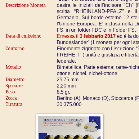
Descrizione Moneta
destra le iniziali dell'incisore "Ch"
scritta “RHEINLAND-PFALZ” e il 
Germania. Sul bordo esterno 12 stel
l'Unione Europea. E’ inclusa nella D
FS, in un folder FDC e in Folder FS.
Data di emissione
Emessa il
3 febbario 2017
ed è la do
Bundesländer” (1 moneta per ogni sta
Contorno
Finemente zigrinato con l’iscrizi
FREIHEIT” ( unità e giustizia e libert
federale.
Metallo
Bimetallica. Parte esterna: rame-nichel;
ottone, nichel, nichel-ottone.
Diametro
25,75 mm
Spessore
2,20 mm
Peso
8,5 gr.
Zecca
Berlino (A), Monaco (D), Stoccarda (F
Tiratura
30.375.000