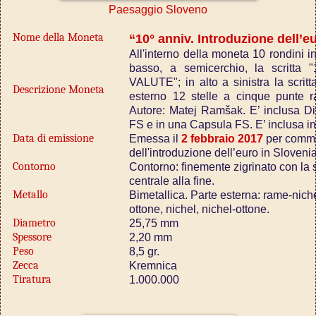
Paesaggio Sloveno
Nome della Moneta
“10° anniv. Introduzione dell’e
All'interno della moneta 10 rondini i
basso, a semicerchio, la scri
VALUTE"; in alto a sinistra la scri
Descrizione Moneta
esterno 12 stelle a cinque punte r
Autore: Matej Ramšak. E’ inclusa Di
FS e in una Capsula FS. E’ inclusa i
Data di emissione
Emessa il
2 febbraio 2017
per comme
dell'introduzione dell’euro in Slovenia
Contorno
Contorno: finemente zigrinato con la
centrale alla fine.
Metallo
Bimetallica. Parte esterna: rame-nichel;
ottone, nichel, nichel-ottone.
Diametro
25,75 mm
Spessore
2,20 mm
Peso
8,5 gr.
Zecca
Kremnica
Tiratura
1.000.000