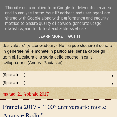
This site uses cookies from Google to deliver its services
La Moneta tra Arte, Storia e
and to analyze traffic. Your IP address and user-agent are
shared with Google along with performance and security
metrics to ensure quality of service, generate usage
Valori
statistics, and to detect and address abuse.
LEARN MORE
GOT IT
“La numismatique est la conjugaison de l'art, de l'histoire et
des valeurs” (Victor Gadoury). Non si può studiare il denaro
in generale né le monete in particolare, senza capire gli
uomini, la cultura e la storia delle epoche in cui si
svilupparono (Andrea Pautasso).
▼
▼
martedì 21 febbraio 2017
Francia 2017 - “100° anniversario morte
Auguste Rodin”