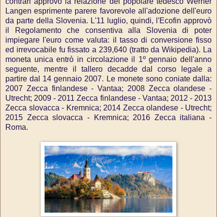
contrari approvò la relazione del popolare tedesco Werner
Langen esprimente parere favorevole all'adozione dell'euro
da parte della Slovenia. L'11 luglio, quindi, l'Ecofin approvò
il Regolamento che consentiva alla Slovenia di poter
impiegare l'euro come valuta: il tasso di conversione fisso
ed irrevocabile fu fissato a 239,640 (tratto da Wikipedia). La
moneta unica entrò in circolazione il 1º gennaio dell'anno
seguente, mentre il tallero decadde dal corso legale a
partire dal 14 gennaio 2007. Le monete sono coniate dalla:
2007 Zecca finlandese - Vantaa; 2008 Zecca olandese -
Utrecht; 2009 - 2011 Zecca finlandese - Vantaa; 2012 - 2013
Zecca slovacca - Kremnica; 2014 Zecca olandese - Utrecht;
2015 Zecca slovacca - Kremnica; 2016 Zecca italiana -
Roma.