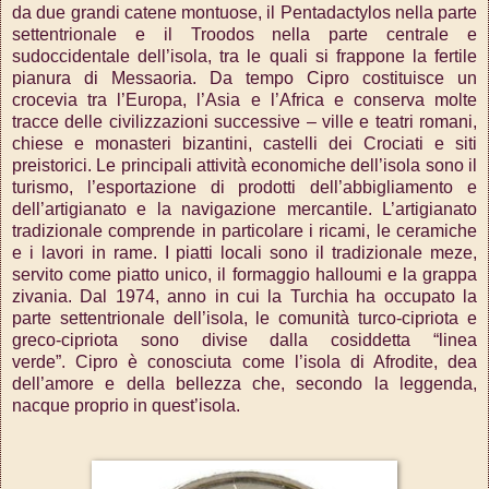
da due grandi catene montuose, il Pentadactylos nella parte
settentrionale e il Troodos nella parte centrale e
sudoccidentale dell’isola, tra le quali si frappone la fertile
pianura di Messaoria.
Da tempo Cipro costituisce un
crocevia tra l’Europa, l’Asia e l’Africa e conserva molte
tracce delle civilizzazioni successive – ville e teatri romani,
chiese e monasteri bizantini, castelli dei Crociati e siti
preistorici.
Le principali attività economiche dell’isola sono il
turismo, l’esportazione di prodotti dell’abbigliamento e
dell’artigianato e la navigazione mercantile. L’artigianato
tradizionale comprende in particolare i ricami, le ceramiche
e i lavori in rame.
I piatti locali sono il tradizionale meze,
servito come piatto unico, il formaggio halloumi e la grappa
zivania.
Dal 1974, anno in cui la Turchia ha occupato la
parte settentrionale dell’isola, le comunità turco-cipriota e
greco-cipriota sono divise dalla cosiddetta “linea
verde”.
Cipro è conosciuta come l’isola di Afrodite, dea
dell’amore e della bellezza che, secondo la leggenda,
nacque proprio in quest’isola.