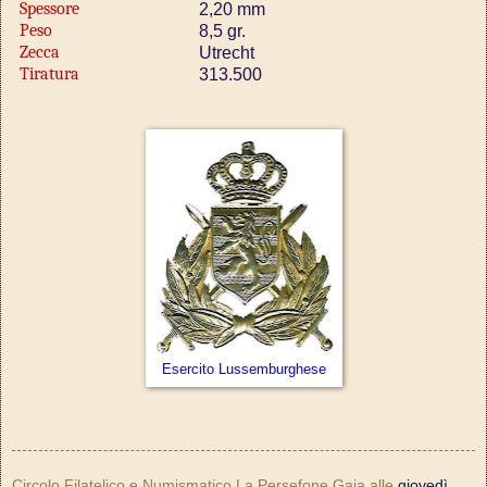
Spessore
2,20 mm
Peso
8,5 gr.
Zecca
Utrecht
Tiratura
313.500
Esercito Lussemburghese
Circolo Filatelico e Numismatico La Persefone Gaia
alle
giovedì,