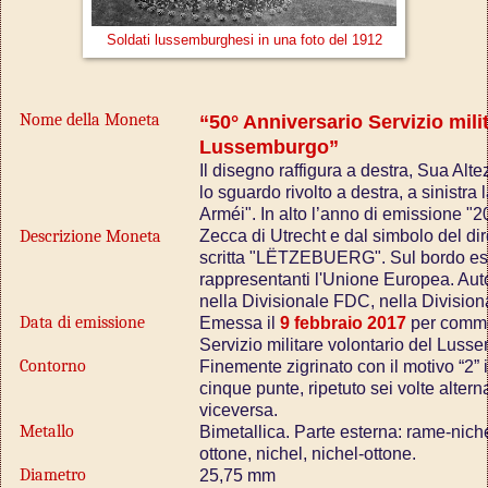
Soldati lussemburghesi in una foto del 1912
Nome della Moneta
“50° Anniversario Servizio mili
Lussemburgo”
Il disegno raffigura a destra, Sua Al
lo sguardo rivolto a destra, a sinistra 
Arméi". In alto l’anno di emissione "2
Descrizione Moneta
Zecca di Utrecht e dal simbolo del dir
scritta "LËTZEBUERG". Sul bordo est
rappresentanti l'Unione Europea. Auto
nella Divisionale FDC, nella Divisio
Data di emissione
Emessa il
9 febbraio 2017
per commem
Servizio militare volontario del Luss
Contorno
Finemente zigrinato con il motivo “2” 
cinque punte, ripetuto sei volte alter
viceversa.
Metallo
Bimetallica. Parte esterna: rame-nichel;
ottone, nichel, nichel-ottone.
Diametro
25,75 mm