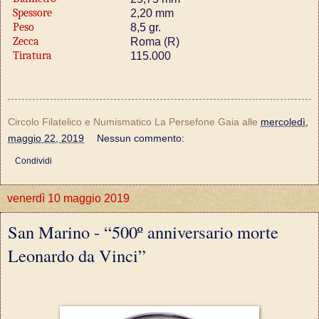
Spessore
2,20 mm
Peso
8,5 gr.
Zecca
Roma (R)
Tiratura
115.000
Circolo Filatelico e Numismatico La Persefone Gaia
alle
mercoledì,
maggio 22, 2019
Nessun commento:
Condividi
venerdì 10 maggio 2019
San Marino - “500º anniversario morte
Leonardo da Vinci”