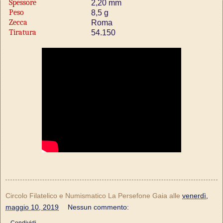
Spessore
2,20 mm
Peso
8,5 g
Zecca
Roma
Tiratura
54.150
Circolo Filatelico e Numismatico La Persefone Gaia
alle
venerdì,
maggio 10, 2019
Nessun commento: