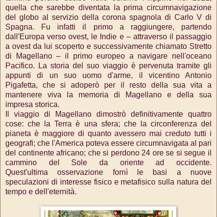
quella che sarebbe diventata la prima circumnavigazione
del globo al servizio della corona spagnola di Carlo V di
Spagna. Fu infatti il primo a raggiungere, partendo
dall'Europa verso ovest, le Indie e – attraverso il passaggio
a ovest da lui scoperto e successivamente chiamato Stretto
di Magellano – il primo europeo a navigare nell'oceano
Pacifico. La storia del suo viaggio è pervenuta tramite gli
appunti di un suo uomo d'arme, il vicentino Antonio
Pigafetta, che si adoperò per il resto della sua vita a
mantenere viva la memoria di Magellano e della sua
impresa storica.
Il viaggio di Magellano dimostrò definitivamente quattro
cose: che la Terra è una sfera; che la circonferenza del
pianeta è maggiore di quanto avessero mai creduto tutti i
geografi; che l'America poteva essere circumnavigata al pari
del continente africano; che si perdono 24 ore se si segue il
cammino del Sole da oriente ad occidente.
Quest'ultima
osservazione fornì le basi a nuove
speculazioni di interesse fisico e metafisico sulla natura del
tempo e dell'eternità.