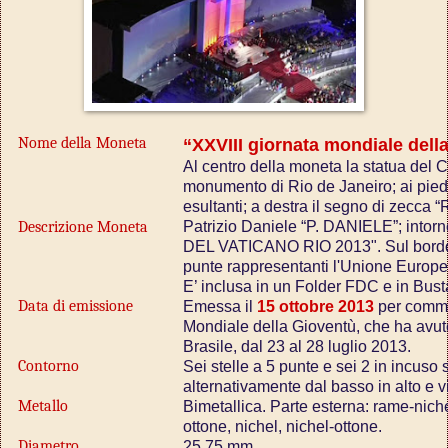
Nome della Moneta
“XXVIII giornata mondiale dell
Al centro della moneta la statua del C
monumento di Rio de Janeiro; ai piedi
esultanti; a destra il segno di zecca “
Descrizione Moneta
Patrizio Daniele “P. DANIELE”; intorn
DEL VATICANO RIO 2013". Sul bordo 
punte rappresentanti l'Unione Europe
E’ inclusa in un Folder FDC e in Bust
Data di emissione
Emessa il
15 ottobre 2013
per comme
Mondiale della Gioventù, che ha avuto
Brasile, dal 23 al 28 luglio 2013.
Contorno
Sei stelle a 5 punte e sei 2 in incuso 
alternativamente dal basso in alto e v
Metallo
Bimetallica. Parte esterna: rame-nichel;
ottone, nichel, nichel-ottone.
Diametro
25,75 mm