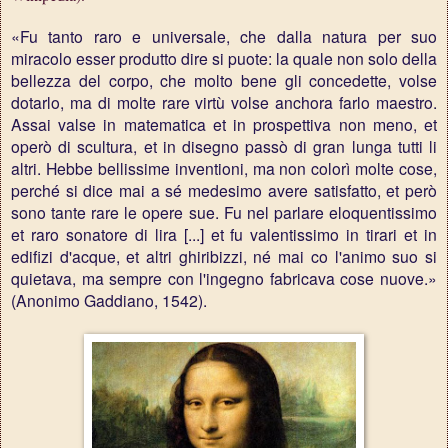
«Fu tanto raro e universale, che dalla natura per suo
miracolo esser produtto dire si puote: la quale non solo della
bellezza del corpo, che molto bene gli concedette, volse
dotarlo, ma di molte rare virtù volse anchora farlo maestro.
Assai valse in matematica et in prospettiva non meno, et
operò di scultura, et in disegno passò di gran lunga tutti li
altri. Hebbe bellissime inventioni, ma non colorì molte cose,
perché si dice mai a sé medesimo avere satisfatto, et però
sono tante rare le opere sue. Fu nel parlare eloquentissimo
et raro sonatore di lira [...] et fu valentissimo in tirari et in
edifizi d'acque, et altri ghiribizzi, né mai co l'animo suo si
quietava, ma sempre con l'ingegno fabricava cose nuove.»
(Anonimo Gaddiano, 1542).