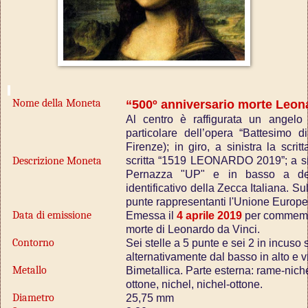
Nome della Moneta
“500º anniversario morte Leon
Al centro è raffigurata un angelo
particolare dell’opera “Battesimo di
Firenze); in giro, a sinistra la sc
Descrizione Moneta
scritta “1519 LEONARDO 2019”; a sini
Pernazza "UP" e in basso a des
identificativo della Zecca Italiana. S
punte rappresentanti l'Unione Europe
Data di emissione
Emessa il
4 aprile 2019
per commemor
morte di Leonardo da Vinci.
Contorno
Sei stelle a 5 punte e sei 2 in incuso 
alternativamente dal basso in alto e v
Metallo
Bimetallica. Parte esterna: rame-nichel;
ottone, nichel, nichel-ottone.
Diametro
25,75 mm