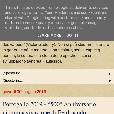
This site uses cookies from Google to deliver its services
La Moneta tra Arte, Storia e
and to analyze traffic. Your IP address and user-agent are
shared with Google along with performance and security
metrics to ensure quality of service, generate usage
Valori
statistics, and to detect and address abuse.
LEARN MORE
GOT IT
“La numismatique est la conjugaison de l'art, de l'histoire et
des valeurs” (Victor Gadoury). Non si può studiare il denaro
in generale né le monete in particolare, senza capire gli
uomini, la cultura e la storia delle epoche in cui si
svilupparono (Andrea Pautasso).
▼
▼
giovedì 30 maggio 2019
Portogallo 2019 - “500° Anniversario
circumnavigazione di Ferdinando