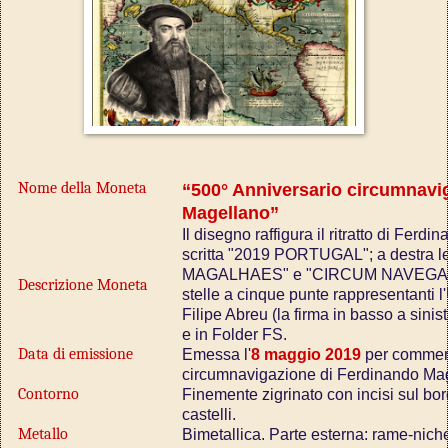
Nome della Moneta
“500° Anniversario circumnavi
Magellano”
Il disegno raffigura il ritratto di Ferd
scritta "2019 PORTUGAL"; a destra 
MAGALHAES" e "CIRCUM NAVEGAÇÃO
Descrizione Moneta
stelle a cinque punte rappresentanti 
Filipe Abreu (la firma in basso a sinis
e in Folder FS.
Data di emissione
Emessa l'
8 maggio 2019
per commemo
circumnavigazione di Ferdinando Ma
Contorno
Finemente zigrinato con incisi sul bor
castelli.
Metallo
Bimetallica. Parte esterna: rame-nichel;