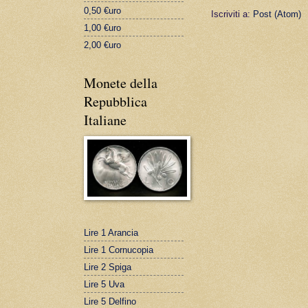
0,50 €uro
Iscriviti a:
Post (Atom)
1,00 €uro
2,00 €uro
Monete della
Repubblica
Italiane
Lire 1 Arancia
Lire 1 Cornucopia
Lire 2 Spiga
Lire 5 Uva
Lire 5 Delfino