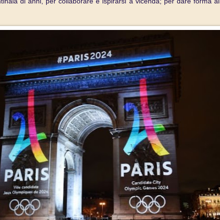
inaia di anni, per collaborare e ispirarsi a vicenda; per dare forma all