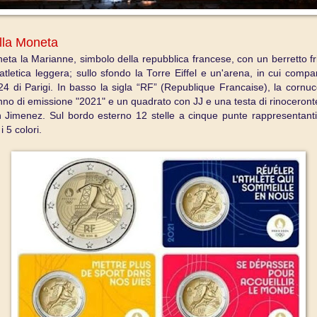
lla Moneta
eta la Marianne, simbolo della repubblica francese, con un berretto fr
tletica leggera; sullo sfondo la Torre Eiffel e un'arena, in cui compar
24 di Parigi. In basso la sigla “RF” (Republique Francaise), la cornuc
anno di emissione "2021" e un quadrato con JJ e una testa di rinoceronte
n Jimenez. Sul bordo esterno 12 stelle a cinque punte rappresentant
 5 colori.