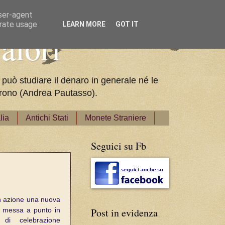
user-agent
erate usage
LEARN MORE
GOT IT
alori
 può studiare il denaro in generale né le
pparono (Andrea Pautasso).
lia
Antichi Stati
Monete Straniere
Seguici su Fb
n azione una nuova
Post in evidenza
o, messa a punto in
 di celebrazione