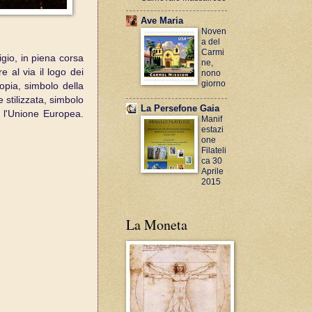
Ave Maria
Noven
a del
Carmi
igio, in piena corsa
ne,
e al via il logo dei
nono
giorno
opia, simbolo della
 stilizzata, simbolo
La Persefone Gaia
i l'Unione Europea.
Manif
estazi
one
Filateli
ca 30
Aprile
2015
La Moneta