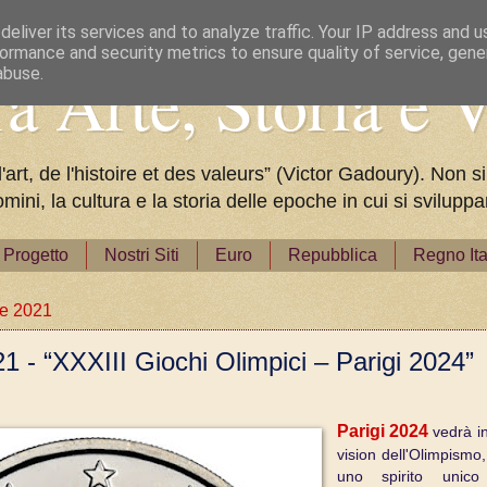
eliver its services and to analyze traffic. Your IP address and 
ormance and security metrics to ensure quality of service, gen
a Arte, Storia e V
abuse.
rt, de l'histoire et des valeurs” (Victor Gadoury). Non si
omini, la cultura e la storia delle epoche in cui si svilu
Progetto
Nostri Siti
Euro
Repubblica
Regno Ita
re 2021
1 - “XXXIII Giochi Olimpici – Parigi 2024”
Parigi 2024
vedrà i
vision dell'Olimpism
uno spirito unico