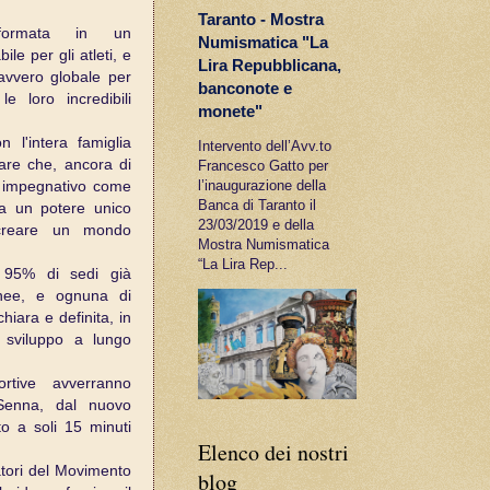
Taranto - Mostra
sformata in un
Numismatica "La
le per gli atleti, e
Lira Repubblicana,
avvero globale per
banconote e
e loro incredibili
monete"
n l'intera famiglia
Intervento dell’Avv.to
are che, ancora di
Francesco Gatto per
l’inaugurazione della
 impegnativo come
Banca di Taranto il
a un potere unico
23/03/2019 e della
 creare un mondo
Mostra Numismatica
“La Lira Rep...
l 95% di sedi già
anee, e ognuna di
hiara e definita, in
i sviluppo a lungo
ortive avverranno
 Senna, dal nuovo
ito a soli 15 minuti
Elenco dei nostri
atori del Movimento
blog