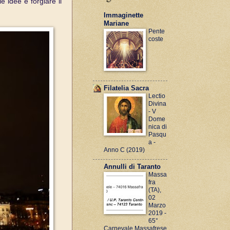
e idee e forgiare il
Immaginette
Mariane
Pente
coste
Filatelia Sacra
Lectio
Divina
- V
Dome
nica di
Pasqu
a -
Anno C (2019)
Annulli di Taranto
Massa
fra
(TA),
02
Marzo
2019 -
65°
Carnevale Massafrese