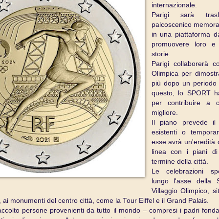
internazionale.
Parigi sarà tra
palcoscenico memorabi
in una piattaforma d
promuovere loro e l
storie.
Parigi collaborerà co
Olimpica per dimostr
più dopo un periodo
questo, lo SPORT h
per contribuire a
migliore.
Il piano prevede i
esistenti o tempor
esse avrà un'eredità c
linea con i piani d
termine della città.
Le celebrazioni sp
lungo l'asse della
Villaggio Olimpico, s
i, ai monumenti del centro città, come la Tour Eiffel e il Grand Palais.
ccolto persone provenienti da tutto il mondo – compresi i padri fond