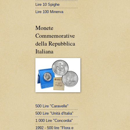
Lire 10 Spighe
Lire 100 Minerva
Monete
Commemorative
della Repubblica
Italiana
500 Lire "Caravelle"
500 Lire "Unità d'Italia"
1.000 Lire "Concordia"
1992 - 500 lire "Flora e