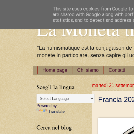
This site uses cookies from Google to d
are shared with Google along with perf
La Moneta tr
statistics, and to detect and address 
“La numismatique est la conjugaison de l'a
monete in particolare, senza capire gli u
Home page
Chi siamo
Contatti
Scegli la lingua
martedì 21 settemb
Francia 202
Powered by
Translate
Cerca nel blog