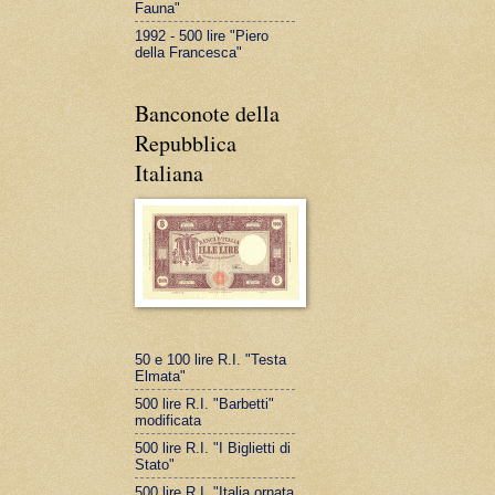
Fauna"
1992 - 500 lire "Piero
della Francesca"
Banconote della
Repubblica
Italiana
50 e 100 lire R.I. "Testa
Elmata"
500 lire R.I. "Barbetti"
modificata
500 lire R.I. "I Biglietti di
Stato"
500 lire R.I. "Italia ornata