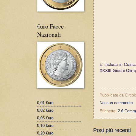
€uro Facce
Nazionali
E’ inclusa in Coin
XXXIII Giochi Olimp
Pubblicato da
Circol
0,01 €uro
Nessun commento:
0,02 €uro
Etichette:
2 € Comme
0,05 €uro
0,10 €uro
Post più recenti
0,20 €uro