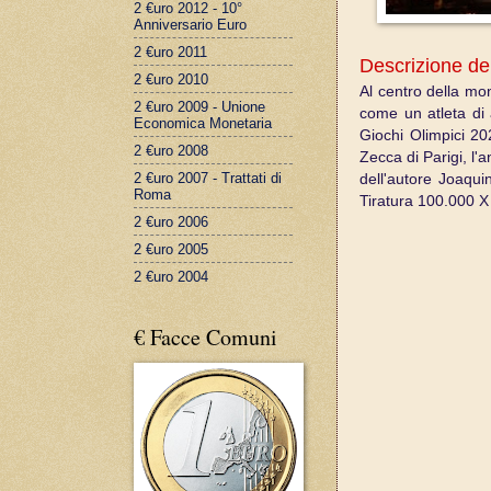
2 €uro 2012 - 10°
Anniversario Euro
2 €uro 2011
Descrizione de
2 €uro 2010
Al centro della mon
2 €uro 2009 - Unione
come un atleta di a
Economica Monetaria
Giochi Olimpici 20
2 €uro 2008
Zecca di Parigi, l'
2 €uro 2007 - Trattati di
dell'autore Joaqui
Roma
Tiratura 100.000 X i
2 €uro 2006
2 €uro 2005
2 €uro 2004
€ Facce Comuni