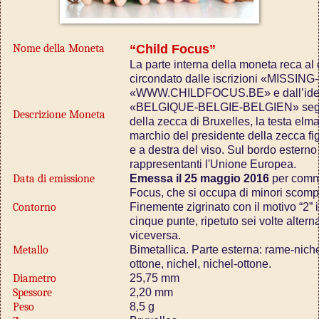
Nome della Moneta
“Child Focus”
La parte interna della moneta reca al 
circondato dalle iscrizioni «MISS
«WWW.CHILDFOCUS.BE» e dall’identif
«BELGIQUE-BELGIE-BELGIEN» seguito
Descrizione Moneta
della zecca di Bruxelles, la testa elma
marchio del presidente della zecca fig
e a destra del viso. Sul bordo esterno
rappresentanti l'Unione Europea.
Data di emissione
Emessa il 25 maggio 2016
per comm
Focus, che si occupa di minori scompar
Contorno
Finemente zigrinato con il motivo “2” 
cinque punte, ripetuto sei volte alter
viceversa.
Metallo
Bimetallica. Parte esterna: rame-nichel;
ottone, nichel, nichel-ottone.
Diametro
25,75 mm
Spessore
2,20 mm
Peso
8,5 g