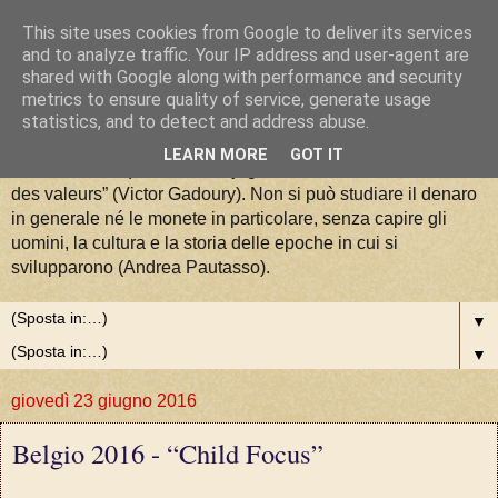
This site uses cookies from Google to deliver its services
La Moneta tra Arte, Storia e
and to analyze traffic. Your IP address and user-agent are
shared with Google along with performance and security
metrics to ensure quality of service, generate usage
Valori
statistics, and to detect and address abuse.
LEARN MORE
GOT IT
“La numismatique est la conjugaison de l'art, de l'histoire et
des valeurs” (Victor Gadoury). Non si può studiare il denaro
in generale né le monete in particolare, senza capire gli
uomini, la cultura e la storia delle epoche in cui si
svilupparono (Andrea Pautasso).
▼
▼
giovedì 23 giugno 2016
Belgio 2016 - “Child Focus”