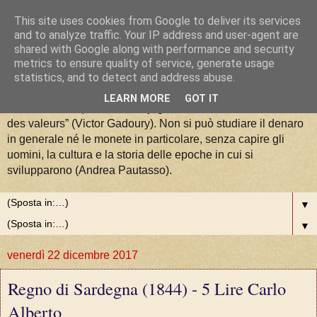
This site uses cookies from Google to deliver its services
La Moneta tra Arte, Storia e
and to analyze traffic. Your IP address and user-agent are
shared with Google along with performance and security
metrics to ensure quality of service, generate usage
Valori
statistics, and to detect and address abuse.
LEARN MORE
GOT IT
“La numismatique est la conjugaison de l'art, de l'histoire et
des valeurs” (Victor Gadoury). Non si può studiare il denaro
in generale né le monete in particolare, senza capire gli
uomini, la cultura e la storia delle epoche in cui si
svilupparono (Andrea Pautasso).
▼
▼
venerdì 22 dicembre 2017
Regno di Sardegna (1844) - 5 Lire Carlo
Alberto