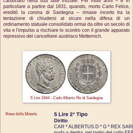
carbonaro nella sua fase iniziale. Per molti anni ‒ e in
particolare a partire dal 1831, quando, morto Carlo Felice,
ereditò la corona di Sardegna ‒ rimase incerto tra la
tentazione di chiudersi al sicuro nella difesa di un
ordinamento statuale consolidato ormai da oltre un secolo di
vita e l'impulso a rischiare lo scontro con il grande apparato
repressivo del cancelliere austriaco Metternich.
5 Lire 1844 - Carlo Alberto Re di Sardegna
5 Lire 2° Tipo
Nome della Moneta
Diritto
CAR * ALBERTUS D * G * REX SARD 
nuda a destra, nel taglio del collo 