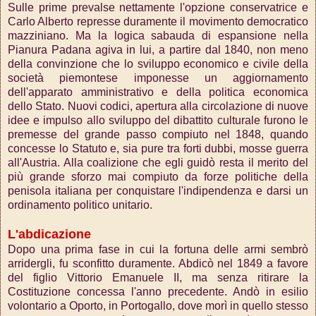
Sulle prime prevalse nettamente l'opzione conservatrice e
Carlo Alberto represse duramente il movimento democratico
mazziniano. Ma la logica sabauda di espansione nella
Pianura Padana agiva in lui, a partire dal 1840, non meno
della convinzione che lo sviluppo economico e civile della
società piemontese imponesse un aggiornamento
dell'apparato amministrativo e della politica economica
dello Stato. Nuovi codici, apertura alla circolazione di nuove
idee e impulso allo sviluppo del dibattito culturale furono le
premesse del grande passo compiuto nel 1848, quando
concesse lo Statuto e, sia pure tra forti dubbi, mosse guerra
all'Austria. Alla coalizione che egli guidò resta il merito del
più grande sforzo mai compiuto da forze politiche della
penisola italiana per conquistare l'indipendenza e darsi un
ordinamento politico unitario.
L'abdicazione
Dopo una prima fase in cui la fortuna delle armi sembrò
arridergli, fu sconfitto duramente. Abdicò nel 1849 a favore
del figlio Vittorio Emanuele II, ma senza ritirare la
Costituzione concessa l'anno precedente. Andò in esilio
volontario a Oporto, in Portogallo, dove morì in quello stesso