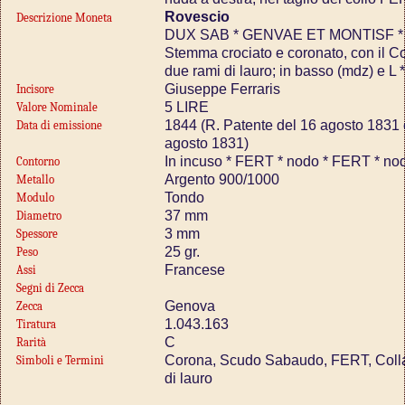
Rovescio
Descrizione Moneta
DUX SAB * GENVAE ET MONTISF * P
Stemma crociato e coronato, con il Co
due rami di lauro; in basso (mdz) e L *
Giuseppe Ferraris
Incisore
5 LIRE
Valore Nominale
1844 (R. Patente del 16 agosto 1831 
Data di emissione
agosto 1831)
In incuso * FERT * nodo * FERT * no
Contorno
Argento 900/1000
Metallo
Tondo
Modulo
37 mm
Diametro
3 mm
Spessore
25 gr.
Peso
Francese
Assi
Segni di Zecca
Genova
Zecca
1.043.163
Tiratura
C
Rarità
Corona, Scudo Sabaudo, FERT, Colla
Simboli e Termini
di lauro