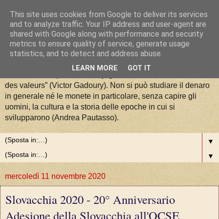
This site uses cookies from Google to deliver its services
La Moneta tra Arte, Storia e
and to analyze traffic. Your IP address and user-agent are
shared with Google along with performance and security
metrics to ensure quality of service, generate usage
Valori
statistics, and to detect and address abuse.
LEARN MORE
GOT IT
“La numismatique est la conjugaison de l'art, de l'histoire et
des valeurs” (Victor Gadoury). Non si può studiare il denaro
in generale né le monete in particolare, senza capire gli
uomini, la cultura e la storia delle epoche in cui si
svilupparono (Andrea Pautasso).
▼
▼
mercoledì 11 novembre 2020
Slovacchia 2020 - 20° Anniversario
Adesione della Slovacchia all'OCSE