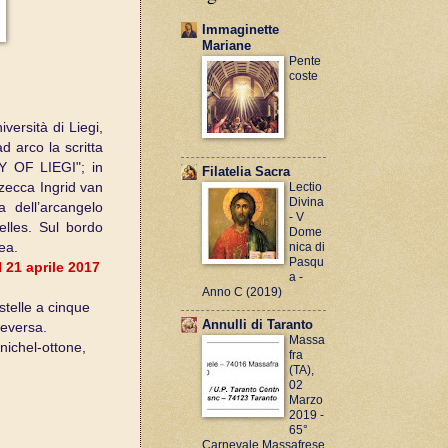
Immaginette
Mariane
Pente
coste
versità di Liegi,
d arco la scritta
 OF LIEGI"; in
Filatelia Sacra
 zecca Ingrid van
Lectio
Divina
a dell’arcangelo
- V
lles. Sul bordo
Dome
ea.
nica di
Pasqu
l
21 aprile 2017
a -
Anno C (2019)
stelle a cinque
Annulli di Taranto
ceversa.
Massa
 nichel-ottone,
fra
(TA),
02
Marzo
2019 -
65°
Carnevale Massafrese