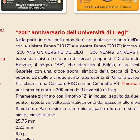
eta
“200° anniversario dell'Università di Liegi”
Nella parte interna della moneta è presente lo stemma dell'uni
con a sinistra l'anno "1817" e a destra l'anno "2017"; intorno a
"200 ANS UNIVERSITE DE LIEGI - 200 YEARS UNIVERSITY
eta
basso da sinistra lo stemma di Herzele, segno del Direttore di
Herzele, il segno “BE", che identifica il Belgio, e la Test
Gabriele con una croce sopra, simbolo della zecca di Bruxe
esterno 12 stelle a cinque punte rappresentanti l'Unione Europ
e
E’ inclusa in una Coincard FDC e in un Cofanetto FS.
Emessa i
per commemorare i 200 anni dell'Università di Liegi.
Finemente zigrinato con il motivo “2” in incuso, seguito da due 
punte, ripetuto sei volte alternativamente dal basso in alto e vi
Bimetallica. Parte esterna: rame-nichel; parte interna tre strati:
nichel, nichel-ottone.
25,75 mm
2,20 mm
8,5 g.
Bruxelles