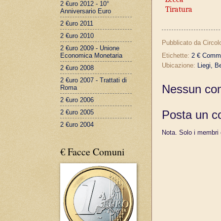
2 €uro 2012 - 10°
Tiratura
Anniversario Euro
2 €uro 2011
2 €uro 2010
Pubblicato da
Circol
2 €uro 2009 - Unione
Economica Monetaria
Etichette:
2 € Comme
Ubicazione:
Liegi, B
2 €uro 2008
2 €uro 2007 - Trattati di
Nessun co
Roma
2 €uro 2006
Posta un 
2 €uro 2005
2 €uro 2004
Nota. Solo i membri
€ Facce Comuni