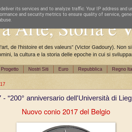
eliver its services and to analyze traffic. Your IP address and 
ormance and security metrics to ensure quality of service, gen
a Arte, Storia e V
abuse.
rt, de l'histoire et des valeurs” (Victor Gadoury). Non si
omini, la cultura e la storia delle epoche in cui si svilu
Progetto
Nostri Siti
Euro
Repubblica
Regno Ita
017
- “200° anniversario dell'Università di Lieg
Nuovo conio 2017 del Belgio