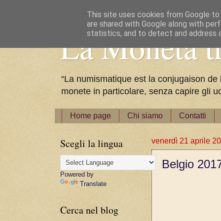
This site uses cookies from Google to d
are shared with Google along with perf
La Moneta tr
statistics, and to detect and address 
“La numismatique est la conjugaison de l'a
monete in particolare, senza capire gli u
Home page
Chi siamo
Contatti
Scegli la lingua
venerdì 21 aprile 2
Belgio 2017 
Powered by
Translate
Cerca nel blog