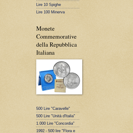
Lire 10 Spighe
Lire 100 Minerva
Monete
Commemorative
della Repubblica
Italiana
500 Lire "Caravelle"
500 Lire "Unità d'Italia"
1.000 Lire "Concordia"
1992 - 500 lire "Flora e