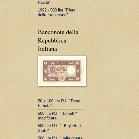
Fauna"
1992 - 500 lire "Piero
della Francesca"
Banconote della
Repubblica
Italiana
50 e 100 lire R.I. "Testa
Elmata"
500 lire R.I. "Barbetti"
modificata
500 lire R.I. "I Biglietti di
Stato"
500 lire R.I. "Italia ornata