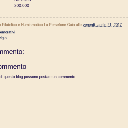
200.000
o Filatelico e Numismatico La Persefone Gaia
alle
venerdì, aprile 21, 2017
morativi
elgio
mmento:
commento
 di questo blog possono postare un commento.