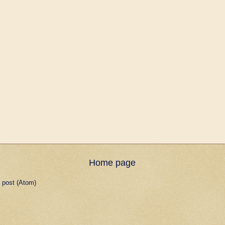
Home page
 post (Atom)