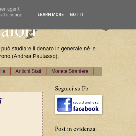
user-agent
erate usage
LEARN MORE
GOT IT
alori
 può studiare il denaro in generale né le
pparono (Andrea Pautasso).
lia
Antichi Stati
Monete Straniere
Seguici su Fb
i”
Post in evidenza