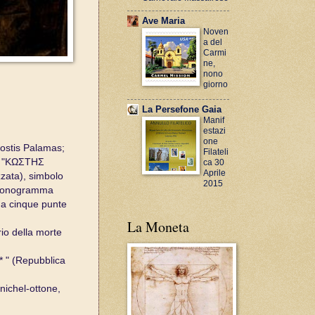
Ave Maria
Noven
a del
Carmi
ne,
nono
giorno
La Persefone Gaia
Manif
estazi
one
 Kostis Palamas;
Filateli
me "ΚΩΣΤΗΣ
ca 30
Aprile
zzata), simbolo
2015
l monogramma
 a cinque punte
La Moneta
io della morte
 " (Repubblica
 nichel-ottone,