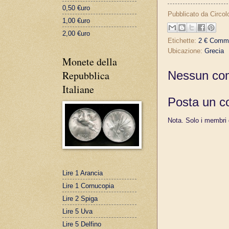
0,50 €uro
Pubblicato da
Circol
1,00 €uro
2,00 €uro
Etichette:
2 € Comme
Ubicazione:
Grecia
Monete della
Repubblica
Nessun co
Italiane
Posta un 
Nota. Solo i membri
Lire 1 Arancia
Lire 1 Cornucopia
Lire 2 Spiga
Lire 5 Uva
Lire 5 Delfino