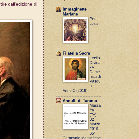
ire dall'edizione di
Immaginette
Mariane
Pente
coste
Filatelia Sacra
Lectio
Divina
- V
Dome
nica di
Pasqu
a -
Anno C (2019)
Annulli di Taranto
Massa
fra
(TA),
02
Marzo
2019 -
65°
Carnevale Massafrese