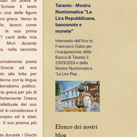
stato un poeta e
Taranto - Mostra
 Scrisse il testo
Numismatica "La
Fu una delle figure
Lira Repubblicana,
tura greca. Verso la
banconote e
lo, lavorò come
monete"
icò la sua prima
 "I canti della mia
Intervento dell’Avv.to
6. Morì durante
Francesco Gatto per
ca, nella seconda
l’inaugurazione della
Banca di Taranto il
ormalmente poeta
23/03/2019 e della
a Grecia ed era
Mostra Numismatica
ato alla lotta per
“La Lira Rep...
derna con la lingua
beralismo politico.
ria greca per più di
fortemente l'intera
tellettuale del suo
d lo considerava il
uropeo ed è stato
o. Il suo poema più
Elenco dei nostri
blog
ta durante i Giochi