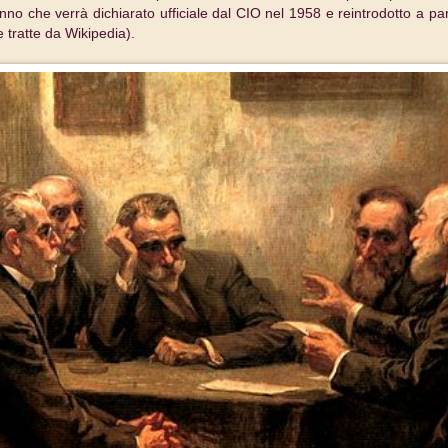
inno che verrà dichiarato ufficiale dal CIO nel 1958 e reintrodotto a part
 tratte da Wikipedia).