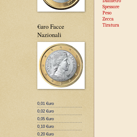
Diametro
Spessore
Peso
Zecca
Tiratura
€uro Facce
Nazionali
0,01 €uro
0,02 €uro
0,05 €uro
0,10 €uro
0,20 €uro