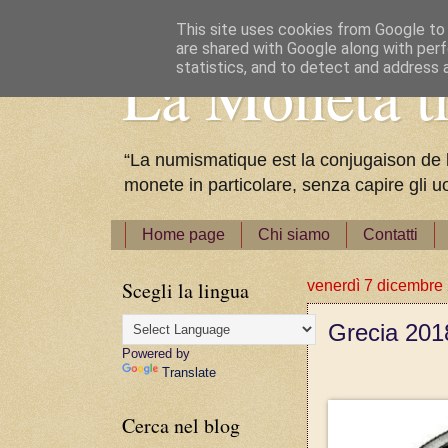
This site uses cookies from Google to d
are shared with Google along with perf
La Moneta tr
statistics, and to detect and address 
“La numismatique est la conjugaison de l'a
monete in particolare, senza capire gli u
Home page
Chi siamo
Contatti
Scegli la lingua
venerdì 7 dicembre
Grecia 201
Powered by
Translate
Cerca nel blog