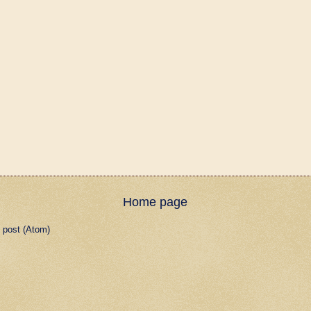
Home page
 post (Atom)