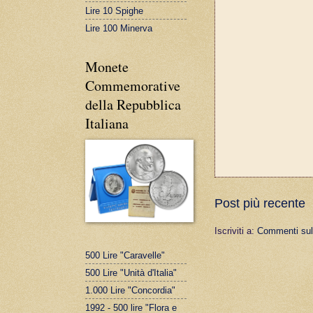
Lire 10 Spighe
Lire 100 Minerva
Monete
Commemorative
della Repubblica
Italiana
Post più recente
Iscriviti a:
Commenti sul
500 Lire "Caravelle"
500 Lire "Unità d'Italia"
1.000 Lire "Concordia"
1992 - 500 lire "Flora e