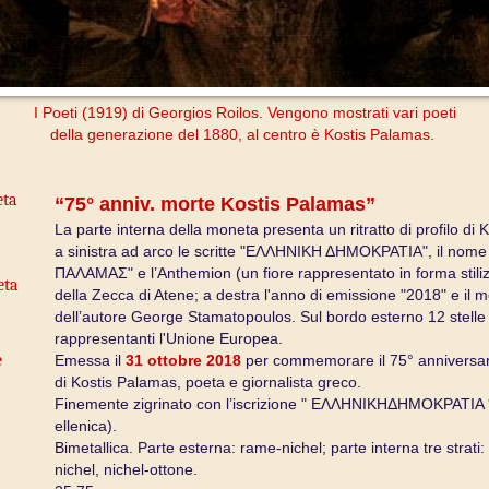
I Poeti (1919) di Georgios Roilos.
Vengono mostrati vari poeti
della generazione del 1880, al centro è Kostis Palamas.
eta
“75° anniv. morte Kostis Palamas”
La parte interna della moneta presenta un ritratto di profilo di
a sinistra ad arco le scritte "ΕΛΛΗΝΙΚΗ ΔΗΜΟΚΡΑΤΙΑ", il no
ΠΑΛΑΜΑΣ" e l’Anthemion (un fiore rappresentato in forma stili
eta
della Zecca di Atene; a destra l'anno di emissione "2018" e i
dell’autore George Stamatopoulos. Sul bordo esterno 12 stelle
rappresentanti l'Unione Europea.
e
Emessa il
31 ottobre 2018
per commemorare il 75° anniversar
di Kostis Palamas, poeta e giornalista greco.
Finemente zigrinato con l’iscrizione " ΕΛΛΗΝΙΚΗΔΗΜΟΚΡΑΤΙΑ *
ellenica).
Bimetallica. Parte esterna: rame-nichel; parte interna tre strati:
nichel, nichel-ottone.