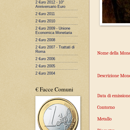
2 €uro 2012 - 10°
Anniversario Euro
2 €uro 2011
2 €uro 2010
2 €uro 2009 - Unione
Economica Monetaria
2 €uro 2008
2 €uro 2007 - Trattati di
Roma
Nome della Mon
2 €uro 2006
2 €uro 2005
2 €uro 2004
Descrizione Mon
€ Facce Comuni
Data di emission
Contorno
Metallo