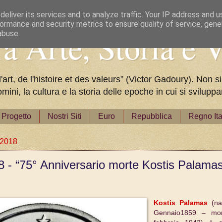
eliver its services and to analyze traffic. Your IP address and 
ormance and security metrics to ensure quality of service, gen
a Arte, Storia e V
abuse.
rt, de l'histoire et des valeurs” (Victor Gadoury). Non si
omini, la cultura e la storia delle epoche in cui si svilu
Progetto
Nostri Siti
Euro
Repubblica
Regno Ita
 2018
8 - “75° Anniversario morte Kostis Palama
Kostis Palamas
(na
Gennaio1859 – mor