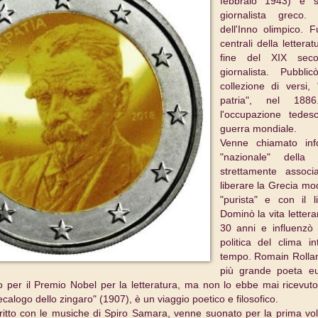
febbraio 1943) è 
giornalista greco.
dell'Inno olimpico. 
centrali della lettera
fine del XIX seco
giornalista. Pubbl
collezione di versi,
patria", nel 188
l'occupazione tedes
guerra mondiale.
Venne chiamato inf
"nazionale" dell
strettamente associ
liberare la Grecia mo
"purista" e con il li
Dominò la vita lettera
30 anni e influenzò 
politica del clima in
tempo. Romain Rollan
più grande poeta e
 per il Premio Nobel per la letteratura, ma non lo ebbe mai ricevut
ecalogo dello zingaro" (1907), è un viaggio poetico e filosofico.
critto con le musiche di Spiro Samara, venne suonato per la prima vol