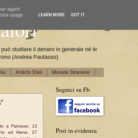
user-agent
erate usage
LEARN MORE
GOT IT
alori
 può studiare il denaro in generale né le
pparono (Andrea Pautasso).
lia
Antichi Stati
Monete Straniere
Seguici su Fb
s”
to a Patrasso, 13
Post in evidenza
to ad Atene, 27