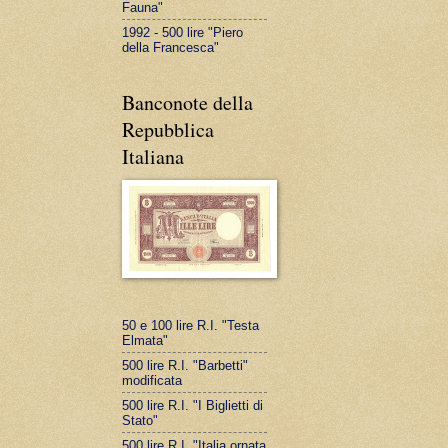
Fauna"
1992 - 500 lire "Piero
della Francesca"
Banconote della
Repubblica
Italiana
50 e 100 lire R.I. "Testa
Elmata"
500 lire R.I. "Barbetti"
modificata
500 lire R.I. "I Biglietti di
Stato"
500 lire R.I. "Italia ornata