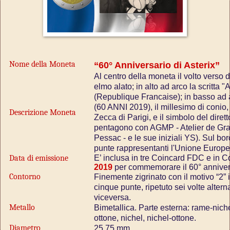
Nome della Moneta
“60° Anniversario di Asterix”
Al centro della moneta il volto verso 
elmo alato; in alto ad arco la scritta
(Republique Francaise); in basso ad 
(60 ANNI 2019), il millesimo di conio,
Descrizione Moneta
Zecca di Parigi, e il simbolo del dir
pentagono con AGMP - Atelier de Gra
Pessac - e le sue iniziali YS). Sul bo
punte rappresentanti l'Unione Europe
Data di emissione
E’ inclusa in tre Coincard FDC e in C
2019
per commemorare il 60° annivers
Contorno
Finemente zigrinato con il motivo “2” 
cinque punte, ripetuto sei volte alter
viceversa.
Metallo
Bimetallica. Parte esterna: rame-nichel;
ottone, nichel, nichel-ottone.
Diametro
25,75 mm