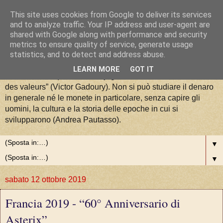
This site uses cookies from Google to deliver its services
La Moneta tra Arte, Storia e
and to analyze traffic. Your IP address and user-agent are
shared with Google along with performance and security
metrics to ensure quality of service, generate usage
Valori
statistics, and to detect and address abuse.
LEARN MORE
GOT IT
“La numismatique est la conjugaison de l'art, de l'histoire et
des valeurs” (Victor Gadoury). Non si può studiare il denaro
in generale né le monete in particolare, senza capire gli
uomini, la cultura e la storia delle epoche in cui si
svilupparono (Andrea Pautasso).
▼
▼
sabato 12 ottobre 2019
Francia 2019 - “60° Anniversario di
Asterix”