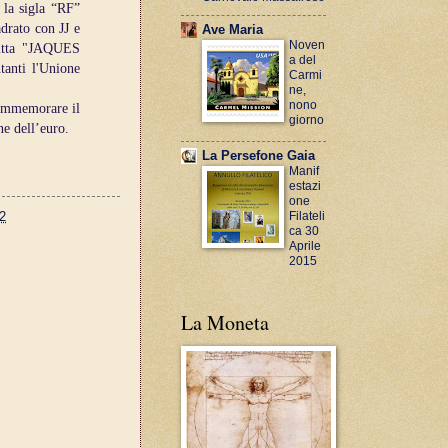
a la sigla “RF”
drato con JJ e
Ave Maria
Noven
critta "JAQUES
a del
tanti l'Unione
Carmi
ne,
nono
ommemorare il
giorno
ne dell’euro.
La Persefone Gaia
Manif
estazi
one
Filateli
2
ca 30
Aprile
2015
La Moneta