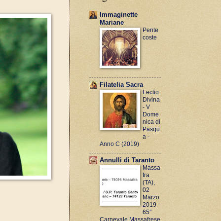
Immaginette
Mariane
Pente
coste
Filatelia Sacra
Lectio
Divina
- V
Dome
nica di
Pasqu
a -
Anno C (2019)
Annulli di Taranto
Massa
fra
(TA),
02
Marzo
2019 -
65°
Carnevale Massafrese