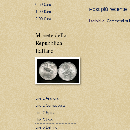
0,50 €uro
Post più recente
1,00 €uro
2,00 €uro
Iscriviti a:
Commenti sul
Monete della
Repubblica
Italiane
Lire 1 Arancia
Lire 1 Cornucopia
Lire 2 Spiga
Lire 5 Uva
Lire 5 Delfino