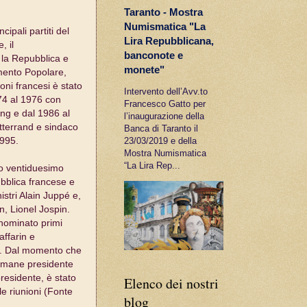
Taranto - Mostra
Numismatica "La
ipali partiti del
Lira Repubblicana,
, il
banconote e
la Repubblica e
monete"
mento Popolare,
zioni francesi è stato
Intervento dell’Avv.to
74 al 1976 con
Francesco Gatto per
ing e dal 1986 al
l’inaugurazione della
tterrand e sindaco
Banca di Taranto il
1995.
23/03/2019 e della
Mostra Numismatica
“La Lira Rep...
to ventiduesimo
bblica francese e
stri Alain Juppé e,
n, Lionel Jospin.
 nominato primi
affarin e
n. Dal momento che
rimane presidente
presidente, è stato
Elenco dei nostri
le riunioni (Fonte
blog