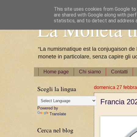
This site uses cookies from Google to d
are shared with Google along with perf
La Moneta tr
statistics, and to detect and address 
“La numismatique est la conjugaison de l'a
monete in particolare, senza capire gli u
Home page
Chi siamo
Contatti
Scegli la lingua
domenica 27 febbra
Francia 20
Powered by
Translate
Cerca nel blog