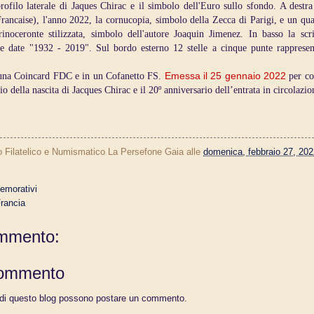
profilo laterale di Jaques Chirac e il simbolo dell'Euro sullo sfondo. A destr
rancaise), l'anno 2022, la cornucopia, simbolo della Zecca di Parigi, e un qua
rinoceronte stilizzata, simbolo dell'autore Joaquin Jimenez. In basso la s
date "1932 - 2019". Sul bordo esterno 12 stelle a cinque punte rappresen
 una Coincard FDC e in un Cofanetto FS.
Emessa il 25 gennaio 2022
per c
io della nascita di Jacques Chirac e il 20º anniversario dell’entrata in circolazio
o Filatelico e Numismatico La Persefone Gaia
alle
domenica, febbraio 27, 202
morativi
Francia
mmento:
commento
 di questo blog possono postare un commento.