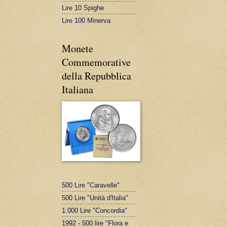
Lire 10 Spighe
Lire 100 Minerva
Monete
Commemorative
della Repubblica
Italiana
500 Lire "Caravelle"
500 Lire "Unità d'Italia"
1.000 Lire "Concordia"
1992 - 500 lire "Flora e