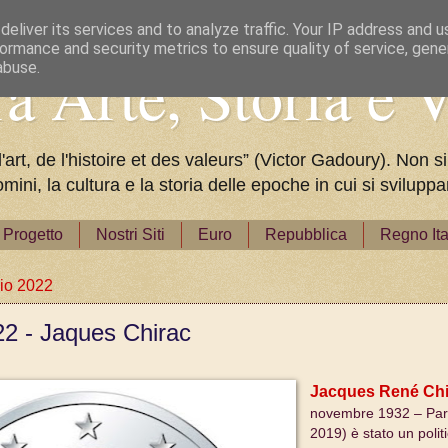
eliver its services and to analyze traffic. Your IP address and 
ormance and security metrics to ensure quality of service, gen
a Arte, Storia e V
abuse.
rt, de l'histoire et des valeurs” (Victor Gadoury). Non si
omini, la cultura e la storia delle epoche in cui si svilu
Progetto
Nostri Siti
Euro
Repubblica
Regno Ita
io 2022
22 - Jaques Chirac
Jacques René Ch
novembre 1932 – Pari
2019) è stato un polit