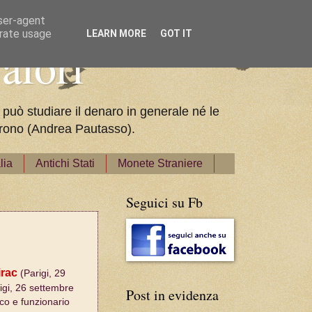
user-agent
erate usage
LEARN MORE
GOT IT
alori
 può studiare il denaro in generale né le
pparono (Andrea Pautasso).
lia
Antichi Stati
Monete Straniere
Seguici su Fb
irac
(Parigi, 29
gi, 26 settembre
Post in evidenza
ico e funzionario