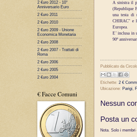
2 €uro 2012 - 10°
A sinistra il 
Anniversario Euro
(Republique F
2 €uro 2011
una testa di 
CHIRAC" e le 
2 €uro 2010
Europea.
2 €uro 2009 - Unione
E’ inclusa in
Economica Monetaria
90º anniversar
2 €uro 2008
2 €uro 2007 - Trattati di
Roma
2 €uro 2006
Pubblicato da
Circol
2 €uro 2005
2 €uro 2004
Etichette:
2 € Comme
Ubicazione:
Parigi, 
€ Facce Comuni
Nessun co
Posta un 
Nota. Solo i membri