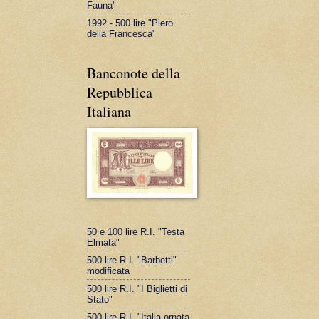
Fauna"
1992 - 500 lire "Piero
della Francesca"
Banconote della
Repubblica
Italiana
50 e 100 lire R.I. "Testa
Elmata"
500 lire R.I. "Barbetti"
modificata
500 lire R.I. "I Biglietti di
Stato"
500 lire R.I. "Italia ornata