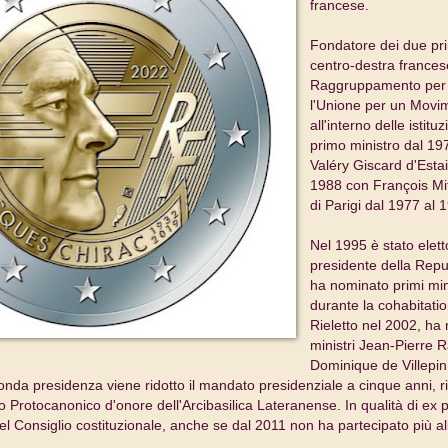
francese.
Fondatore dei due princ
centro-destra francese
Raggruppamento per 
l'Unione per un Movi
all'interno delle istitu
primo ministro dal 19
Valéry Giscard d'Esta
1988 con François Mi
di Parigi dal 1977 al 
Nel 1995 è stato elet
presidente della Repu
ha nominato primi mini
durante la cohabitatio
Rieletto nel 2002, ha
ministri Jean-Pierre R
Dominique de Villepi
onda presidenza viene ridotto il mandato presidenziale a cinque anni, 
to Protocanonico d'onore dell'Arcibasilica Lateranense. In qualità di ex 
el Consiglio costituzionale, anche se dal 2011 non ha partecipato più al