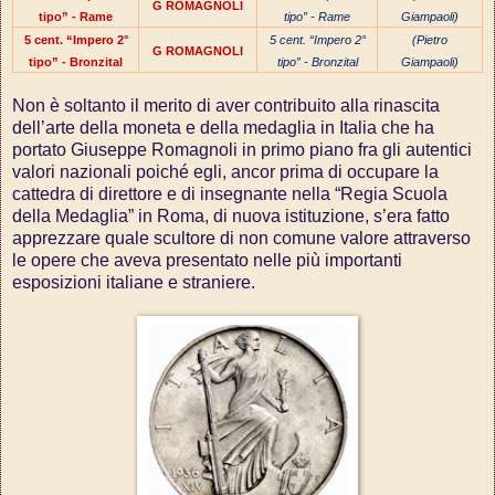
G ROMAGNOLI
tipo” - Rame
tipo” - Rame
Giampaoli)
5 cent. “Impero 2°
5 cent. “Impero 2°
(Pietro
G ROMAGNOLI
tipo” - Bronzital
tipo” - Bronzital
Giampaoli)
Non è soltanto il merito di aver contribuito alla rinascita
dell’arte della moneta e della medaglia in Italia che ha
portato Giuseppe Romagnoli in primo piano fra gli autentici
valori nazionali poiché egli, ancor prima di occupare la
cattedra di direttore e di insegnante nella “Regia Scuola
della Medaglia” in Roma, di nuova istituzione, s’era fatto
apprezzare quale scultore di non comune valore attraverso
le opere che aveva presentato nelle più importanti
esposizioni italiane e straniere.