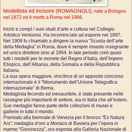
Modellista ed incisore (ROMAGNOLI)
, nato a Bologna
nel 1872 ed è morto a Roma nel 1966.
Iniziò e compì i suoi studi d’arte e cultura nel Collegio
Artistico Venturosi. Ha incominciato ad esporre nel 1897.
Nel 1909 fu chiamato a dirigere la nuova “Scuola dell’arte
della Medaglia” in Roma, dove è sempre rimasto insegnante
ed unico direttore sino al 1954. In tale periodo creò quasi
tutti i modelli per le monete del Regno d’Italia, dell’Impero
Etiopico, dell’Albania, della Somalia e della Repubblica
Italiana.
La sua opera maggiore, vincitrice di un apposito concorso
internazionale è il “Monumento dell’Unione Telegrafica
internazionale” di Berna.
Medaglista fecondo ed inesauribile, è stato presente nelle
rassegne più importanti di settore, sia in Italia che all’estero.
Sue medaglie fanno parte delle collezioni di musei e
gallerie in tutto il mondo.
Premiato alla biennale di Venezia per il bronzo “Ex Natura
Ars”; medaglia d’oro a Monaco di Baviera per l’opera in
marmo “Giovinezza”, ora esposta alla Galleria Nazionale di