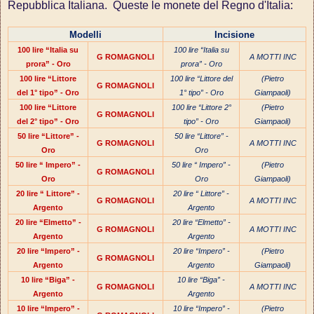
Repubblica Italiana. Queste le monete del Regno d'Italia:
Modelli
Incisione
100 lire “Italia su
100 lire “Italia su
G ROMAGNOLI
A MOTTI INC
prora” - Oro
prora” - Oro
100 lire “Littore
100 lire “Littore del
(Pietro
G ROMAGNOLI
del 1° tipo” - Oro
1° tipo” - Oro
Giampaoli)
100 lire “Littore
100 lire “Littore 2°
(Pietro
G ROMAGNOLI
del 2° tipo” - Oro
tipo” - Oro
Giampaoli)
50 lire “Littore” -
50 lire “Littore” -
G ROMAGNOLI
A MOTTI INC
Oro
Oro
50 lire “ Impero” -
50 lire “ Impero” -
(Pietro
G ROMAGNOLI
Oro
Oro
Giampaoli)
20 lire “ Littore” -
20 lire “ Littore” -
G ROMAGNOLI
A MOTTI INC
Argento
Argento
20 lire “Elmetto” -
20 lire “Elmetto” -
G ROMAGNOLI
A MOTTI INC
Argento
Argento
20 lire “Impero” -
20 lire “Impero” -
(Pietro
G ROMAGNOLI
Argento
Argento
Giampaoli)
10 lire “Biga” -
10 lire “Biga” -
G ROMAGNOLI
A MOTTI INC
Argento
Argento
10 lire “Impero” -
10 lire “Impero” -
(Pietro