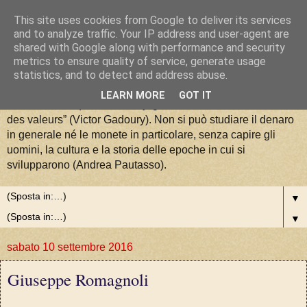
This site uses cookies from Google to deliver its services
La Moneta tra Arte, Storia e
and to analyze traffic. Your IP address and user-agent are
shared with Google along with performance and security
metrics to ensure quality of service, generate usage
Valori
statistics, and to detect and address abuse.
LEARN MORE
GOT IT
“La numismatique est la conjugaison de l'art, de l'histoire et
des valeurs” (Victor Gadoury). Non si può studiare il denaro
in generale né le monete in particolare, senza capire gli
uomini, la cultura e la storia delle epoche in cui si
svilupparono (Andrea Pautasso).
▼
▼
sabato 10 settembre 2016
Giuseppe Romagnoli