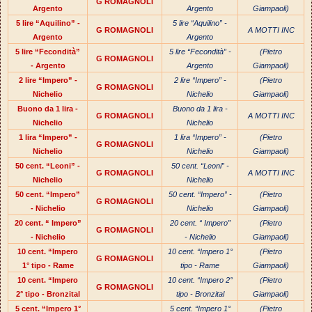
G ROMAGNOLI
Argento
Argento
Giampaoli)
5 lire “Aquilino” -
5 lire “Aquilino” -
G ROMAGNOLI
A MOTTI INC
Argento
Argento
5 lire “Fecondità”
5 lire “Fecondità” -
(Pietro
G ROMAGNOLI
- Argento
Argento
Giampaoli)
2 lire “Impero” -
2 lire “Impero” -
(Pietro
G ROMAGNOLI
Nichelio
Nichelio
Giampaoli)
Buono da 1 lira -
Buono da 1 lira -
G ROMAGNOLI
A MOTTI INC
Nichelio
Nichelio
1 lira “Impero” -
1 lira “Impero” -
(Pietro
G ROMAGNOLI
Nichelio
Nichelio
Giampaoli)
50 cent. “Leoni” -
50 cent. “Leoni” -
G ROMAGNOLI
A MOTTI INC
Nichelio
Nichelio
50 cent. “Impero”
50 cent. “Impero” -
(Pietro
G ROMAGNOLI
- Nichelio
Nichelio
Giampaoli)
20 cent. “ Impero”
20 cent. “ Impero”
(Pietro
G ROMAGNOLI
- Nichelio
- Nichelio
Giampaoli)
10 cent. “Impero
10 cent. “Impero 1°
(Pietro
G ROMAGNOLI
1° tipo - Rame
tipo - Rame
Giampaoli)
10 cent. “Impero
10 cent. “Impero 2°
(Pietro
G ROMAGNOLI
2° tipo - Bronzital
tipo - Bronzital
Giampaoli)
5 cent. “Impero 1°
5 cent. “Impero 1°
(Pietro