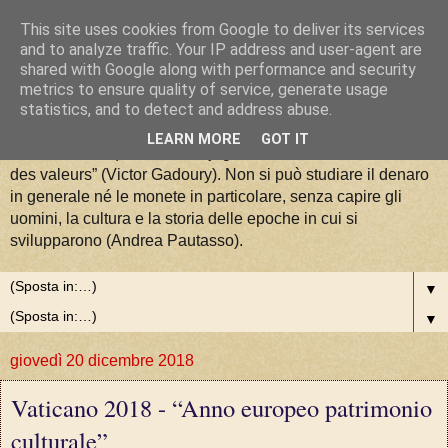
This site uses cookies from Google to deliver its services
La Moneta tra Arte, Storia e
and to analyze traffic. Your IP address and user-agent are
shared with Google along with performance and security
metrics to ensure quality of service, generate usage
Valori
statistics, and to detect and address abuse.
LEARN MORE
GOT IT
“La numismatique est la conjugaison de l'art, de l'histoire et
des valeurs” (Victor Gadoury). Non si può studiare il denaro
in generale né le monete in particolare, senza capire gli
uomini, la cultura e la storia delle epoche in cui si
svilupparono (Andrea Pautasso).
▼
▼
giovedì 20 dicembre 2018
Vaticano 2018 - “Anno europeo patrimonio
culturale”