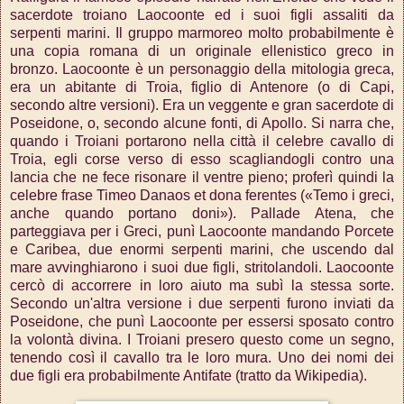
sacerdote troiano Laocoonte ed i suoi figli assaliti da
serpenti marini. Il gruppo marmoreo molto probabilmente è
una copia romana di un originale ellenistico greco in
bronzo. Laocoonte è un personaggio della mitologia greca,
era un abitante di Troia, figlio di Antenore (o di Capi,
secondo altre versioni). Era un veggente e gran sacerdote di
Poseidone, o, secondo alcune fonti, di Apollo. Si narra che,
quando i Troiani portarono nella città il celebre cavallo di
Troia, egli corse verso di esso scagliandogli contro una
lancia che ne fece risonare il ventre pieno; proferì quindi la
celebre frase Timeo Danaos et dona ferentes («Temo i greci,
anche quando portano doni»). Pallade Atena, che
parteggiava per i Greci, punì Laocoonte mandando Porcete
e Caribea, due enormi serpenti marini, che uscendo dal
mare avvinghiarono i suoi due figli, stritolandoli. Laocoonte
cercò di accorrere in loro aiuto ma subì la stessa sorte.
Secondo un'altra versione i due serpenti furono inviati da
Poseidone, che punì Laocoonte per essersi sposato contro
la volontà divina. I Troiani presero questo come un segno,
tenendo così il cavallo tra le loro mura. Uno dei nomi dei
due figli era probabilmente Antifate (tratto da Wikipedia).