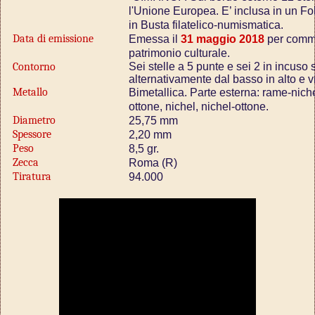
l'Unione Europea. E’ inclusa in un F
in Busta filatelico-numismatica.
Data di emissione
Emessa il
31 maggio 2018
per comme
patrimonio culturale.
Contorno
Sei stelle a 5 punte e sei 2 in incuso 
alternativamente dal basso in alto e 
Metallo
Bimetallica. Parte esterna: rame-nichel;
ottone, nichel, nichel-ottone.
Diametro
25,75 mm
Spessore
2,20 mm
Peso
8,5 gr.
Zecca
Roma (R)
Tiratura
94.000