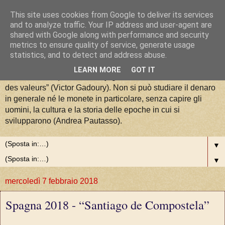
This site uses cookies from Google to deliver its services
La Moneta tra Arte, Storia e
and to analyze traffic. Your IP address and user-agent are
shared with Google along with performance and security
metrics to ensure quality of service, generate usage
Valori
statistics, and to detect and address abuse.
LEARN MORE
GOT IT
“La numismatique est la conjugaison de l'art, de l'histoire et
des valeurs” (Victor Gadoury). Non si può studiare il denaro
in generale né le monete in particolare, senza capire gli
uomini, la cultura e la storia delle epoche in cui si
svilupparono (Andrea Pautasso).
▼
▼
mercoledì 7 febbraio 2018
Spagna 2018 - “Santiago de Compostela”