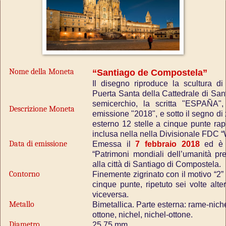
Nome della Moneta
“Santiago de Compostela”
Il disegno riproduce la scultura di
Puerta Santa della Cattedrale di Sant
semicerchio, la scritta "ESPAÑA",
Descrizione Moneta
emissione "2018", e sotto il segno di
esterno 12 stelle a cinque punte rap
inclusa nella nella Divisionale FDC 
Data di emissione
Emessa il
7 febbraio 2018
ed è l
“Patrimoni mondiali dell’umanità pr
alla città di Santiago di Compostela.
Contorno
Finemente zigrinato con il motivo “2” 
cinque punte, ripetuto sei volte alt
viceversa.
Metallo
Bimetallica. Parte esterna: rame-nichel;
ottone, nichel, nichel-ottone.
Diametro
25,75 mm