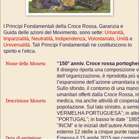
I Principi Fondamentali della Croce Rossa, Garanzia e
Guida delle azioni del Movimento, sono sette:
Umanità
,
Imparzialità
,
Neutralità
,
Indipendenza
,
Volontariato
,
Unità
e
Universalità
. Tali Principi Fondamentali ne costituiscono lo
spirito e l'etica.
Nome della Moneta
“150° anniv. Croce rossa portoghe
Il disegno riporta una composizione vi
dell’organizzazione, è riprodotta più 
l’espansione dell’azione umanitaria si
Sullo sfondo, il contorno di una mano s
umanitari offerti dalla Croce Rossa, i
Descrizione Moneta
medica, ma anche attività di cooperaz
popolazione. Sul lato sinistro, a semi
VERMELHA PORTUGUESA"; in alto lo 
"PORTUGAL"; in basso le date "1865"
"INCM" e le iniziali dell'autore Anton
esterno 12 stelle a cinque punte rapp
Data di emissione
Emessa il 15 aprile 2015 per commemo