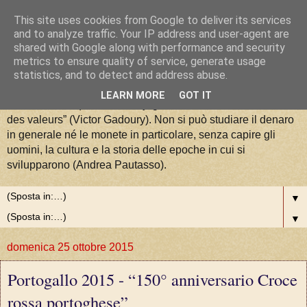
This site uses cookies from Google to deliver its services
La Moneta tra Arte, Storia e
and to analyze traffic. Your IP address and user-agent are
shared with Google along with performance and security
metrics to ensure quality of service, generate usage
Valori
statistics, and to detect and address abuse.
LEARN MORE
GOT IT
“La numismatique est la conjugaison de l'art, de l'histoire et
des valeurs” (Victor Gadoury). Non si può studiare il denaro
in generale né le monete in particolare, senza capire gli
uomini, la cultura e la storia delle epoche in cui si
svilupparono (Andrea Pautasso).
▼
▼
domenica 25 ottobre 2015
Portogallo 2015 - “150° anniversario Croce
rossa portoghese”